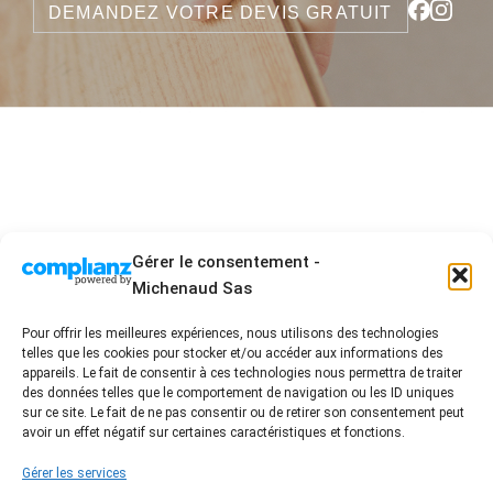
DEMANDEZ VOTRE DEVIS GRATUIT
Gérer le consentement -
Michenaud Sas
Pour offrir les meilleures expériences, nous utilisons des technologies
telles que les cookies pour stocker et/ou accéder aux informations des
2 Allée Blaise Pascal - ZA les acacias 3 - 85430 La
appareils. Le fait de consentir à ces technologies nous permettra de traiter
Boissière des Landes
des données telles que le comportement de navigation ou les ID uniques
sur ce site. Le fait de ne pas consentir ou de retirer son consentement peut
02 51 94 01 96 - contact@damienmichenaud.fr
avoir un effet négatif sur certaines caractéristiques et fonctions.
Accueil
Entreprise artisanale engagée
Nos prestations
Nos réalisations
Gérer les services
FAQ / Conseil
Avis Clients
Contact