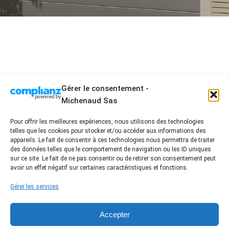
Gérer le consentement -
Michenaud Sas
Pour offrir les meilleures expériences, nous utilisons des technologies
telles que les cookies pour stocker et/ou accéder aux informations des
2 Allée Blaise Pascal - ZA les acacias 3 - 85430 La
appareils. Le fait de consentir à ces technologies nous permettra de traiter
Boissière des Landes
des données telles que le comportement de navigation ou les ID uniques
sur ce site. Le fait de ne pas consentir ou de retirer son consentement peut
02 51 94 01 96 - contact@damienmichenaud.fr
avoir un effet négatif sur certaines caractéristiques et fonctions.
Accueil
Entreprise artisanale engagée
Nos prestations
Nos réalisations
Gérer les services
FAQ / Conseil
Avis Clients
Contact
Nous suivre sur les réseaux
Accepter
Label certifié RGE /