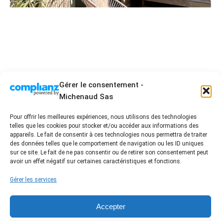
Terrasse / Patio en Bois
AMÉNAGEMENT EXT.
Gérer le consentement -
Michenaud Sas
Pour offrir les meilleures expériences, nous utilisons des technologies
telles que les cookies pour stocker et/ou accéder aux informations des
2 Allée Blaise Pascal - ZA les acacias 3 - 85430 La
appareils. Le fait de consentir à ces technologies nous permettra de traiter
Boissière des Landes
des données telles que le comportement de navigation ou les ID uniques
sur ce site. Le fait de ne pas consentir ou de retirer son consentement peut
02 51 94 01 96 - contact@damienmichenaud.fr
avoir un effet négatif sur certaines caractéristiques et fonctions.
Accueil
Entreprise artisanale engagée
Nos prestations
Nos réalisations
Gérer les services
FAQ / Conseil
Avis Clients
Contact
Nous suivre sur les réseaux
Accepter
Label certifié RGE /