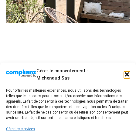
Terrasse / Patio en Bois
AMÉNAGEMENT EXT.
Gérer le consentement -
Michenaud Sas
Pour offrir les meilleures expériences, nous utilisons des technologies
telles que les cookies pour stocker et/ou accéder aux informations des
2 Allée Blaise Pascal - ZA les acacias 3 - 85430 La
appareils. Le fait de consentir à ces technologies nous permettra de traiter
Boissière des Landes
des données telles que le comportement de navigation ou les ID uniques
sur ce site. Le fait de ne pas consentir ou de retirer son consentement peut
02 51 94 01 96 - contact@damienmichenaud.fr
avoir un effet négatif sur certaines caractéristiques et fonctions.
Accueil
Entreprise artisanale engagée
Nos prestations
Nos réalisations
Gérer les services
FAQ / Conseil
Avis Clients
Contact