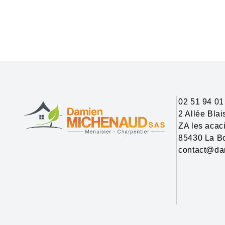
02 51 94 01
2 Allée Bla
ZA les acac
85430 La Bo
contact@da