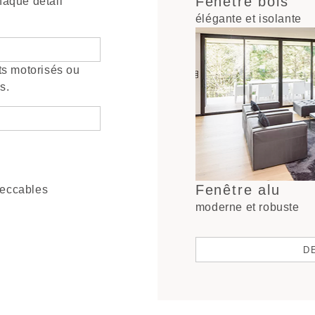
Fenêtre bois
haque détail
élégante et isolante
ts motorisés ou
s.
Fenêtre alu
peccables
moderne et robuste
D