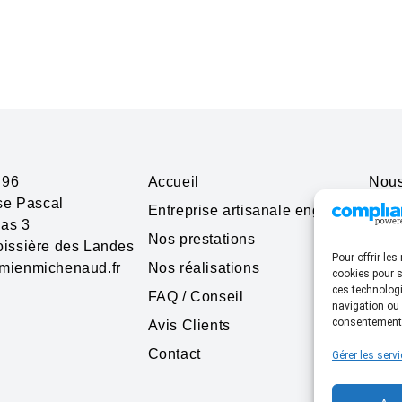
 96
Accueil
Nous
ise Pascal
Entreprise artisanale engagée
ias 3
Nos prestations
Labe
issière des Landes
Pour offrir le
mienmichenaud.fr
Nos réalisations
cookies pour s
ces technologi
FAQ / Conseil
navigation ou 
consentement p
Avis Clients
Contact
Gérer les serv