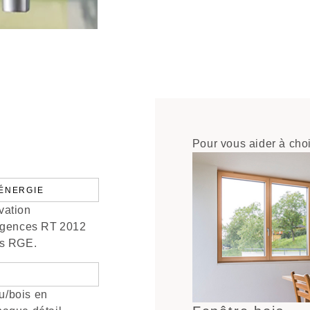
Pour vous aider à choi
ÉNERGIE
vation
xigences RT 2012
des RGE.
u/bois en