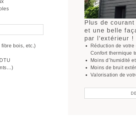
ux
bles
Plus de courant
et une belle faça
par l’extérieur !
ibre bois, etc.)
Réduction de votre
Confort thermique t
s DTU
Moins d’humidité et
ents…)
Moins de bruit exté
Valorisation de vot
D