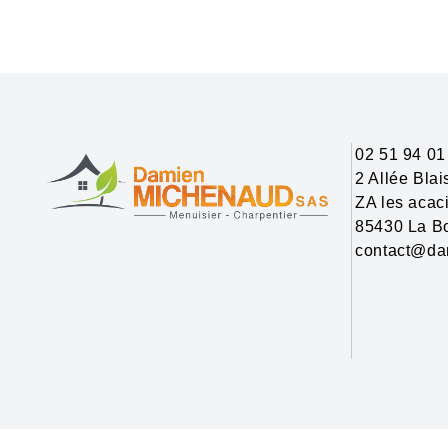
02 51 94 01
2 Allée Bla
ZA les acac
85430 La Bo
contact@da