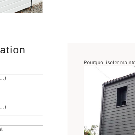
lation
Pourquoi isoler maint
e…)
e…)
nt