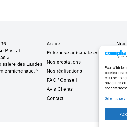
 96
Accueil
Nous
ise Pascal
Entreprise artisanale engagée
ias 3
Nos prestations
Labe
issière des Landes
Pour offrir le
mienmichenaud.fr
Nos réalisations
cookies pour s
ces technologi
FAQ / Conseil
navigation ou 
consentement p
Avis Clients
Contact
Gérer les serv
Acc