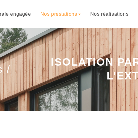
anale engagée
Nos prestations
Nos réalisations
ISOLATION PA
 /
L’EX