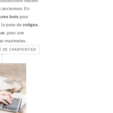
constructions neuves
s anciennes. En
ures bois
pour
e la pose de
voliges
,
eur
, pour une
que maximales.
TÉ DE CHARPENTIER