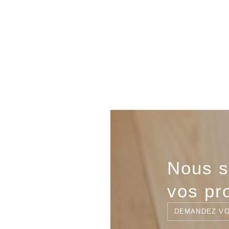
Nous s
vos pr
DEMANDEZ VO