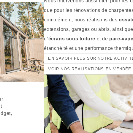
Nous intervenons aussi bien pour les 
que pour les rénovations de charpente
complément, nous réalisons des
ossat
extensions, garages ou abris, ainsi qu
d’
écrans sous toiture
et de
pare-vap
étanchéité et une performance thermi
EN SAVOIR PLUS SUR NOTRE ACTIVI
VOIR NOS RÉALISATIONS EN VENDÉE
ur
t
udget,