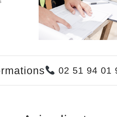
s
ormations
02 51 94 01