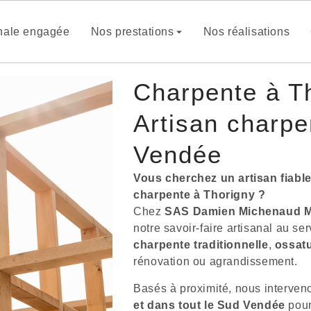
anale engagée
Nos prestations
Nos réalisations
Charpente à Th
Artisan charpe
Vendée
Vous cherchez un artisan fiabl
charpente à Thorigny ?
Chez
SAS Damien Michenaud M
notre savoir-faire artisanal au ser
charpente traditionnelle
,
ossatu
rénovation ou agrandissement.
Basés à proximité, nous interven
et dans tout le Sud Vendée
pour