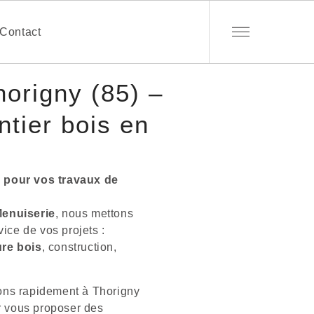
Contact
origny (85) –
ntier bois en
e pour vos travaux de
enuiserie
, nous mettons
vice de vos projets :
re bois
, construction,
ons rapidement à Thorigny
 vous proposer des