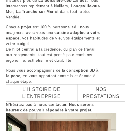
Installés près de
La Boissière-des-Landes
, nous
intervenons rapidement à Nalliers,
Longeville-sur-
Mer
,
La Tranche-sur-Mer
et dans tout le Sud
Vendée.
Chaque projet est 100 % personnalisé : nous
imaginons avec vous une
cuisine adaptée à votre
espace
, vos habitudes de vie, vos équipements et
votre budget.
De l’îlot central à la crédence, du plan de travail
aux rangements, tout est pensé pour combiner
ergonomie, esthétisme et durabilité.
Nous vous accompagnons de la
conception 3D à
la pose
, en vous apportant conseils et écoute à
chaque étape.
L'HISTOIRE DE
NOS
L'ENTREPRISE
PRESTATIONS
N’hésitez pas à nous contacter. Nous serons
heureux de pouvoir répondre à votre projet.