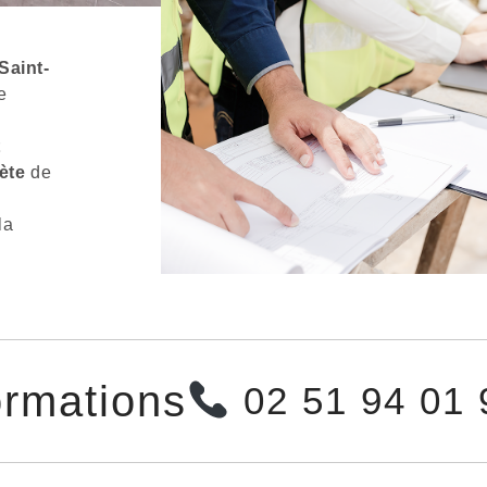
Saint-
e
t
ète
de
la
ormations
02 51 94 01