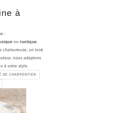
ine à
e :
ssique
ou
rustique
.
s chaleureuse, un look
ouleur, nous adaptons
x à votre style.
TÉ DE CHARPENTIER