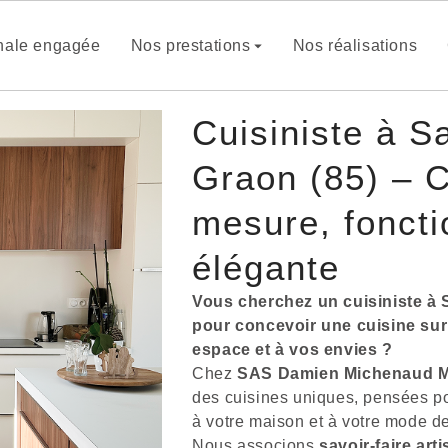
anale engagée
Nos prestations
Nos réalisations
Cuisiniste à S
Graon (85) – C
mesure, foncti
élégante
Vous cherchez un cuisiniste à 
pour concevoir une cuisine sur
espace et à vos envies ?
Chez
SAS Damien Michenaud M
des cuisines uniques, pensées po
à votre maison et à votre mode de
Nous associons
savoir-faire art