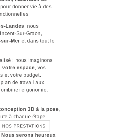
pour donner vie à des
nctionnelles.
es-Landes
, nous
Vincent-Sur-Graon,
-sur-Mer
et dans tout le
alisé : nous imaginons
à votre espace
, vos
s et votre budget.
 plan de travail aux
 combiner ergonomie,
conception 3D à la pose
,
oute à chaque étape.
NOS PRESTATIONS
r. Nous serons heureux