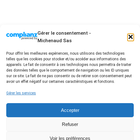
Gérer le consentement -
Michenaud Sas
Pour offrir les meilleures expériences, nous utilisons des technologies
telles que les cookies pour stocker et/ou accéder aux informations des
2 Allée Blaise Pascal - ZA les acacias 3 - 85430 La
appareils. Le fait de consentir à ces technologies nous permettra de traiter
Boissière des Landes
des données telles que le comportement de navigation ou les ID uniques
sur ce site. Le fait de ne pas consentir ou de retirer son consentement peut
02 51 94 01 96 - contact@damienmichenaud.fr
avoir un effet négatif sur certaines caractéristiques et fonctions.
Accueil
Entreprise artisanale engagée
Nos prestations
Nos réalisations
Gérer les services
FAQ / Conseil
Avis Clients
Contact
Nous suivre sur les réseaux
Accepter
Label certifié RGE /
Refuser
Partenaires
Voir les préférences