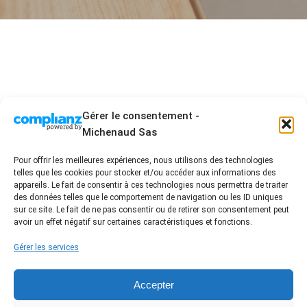
Gérer le consentement -
Michenaud Sas
Pour offrir les meilleures expériences, nous utilisons des technologies
telles que les cookies pour stocker et/ou accéder aux informations des
2 Allée Blaise Pascal - ZA les acacias 3 - 85430 La
appareils. Le fait de consentir à ces technologies nous permettra de traiter
Boissière des Landes
des données telles que le comportement de navigation ou les ID uniques
sur ce site. Le fait de ne pas consentir ou de retirer son consentement peut
02 51 94 01 96 - contact@damienmichenaud.fr
avoir un effet négatif sur certaines caractéristiques et fonctions.
Accueil
Entreprise artisanale engagée
Nos prestations
Nos réalisations
Gérer les services
FAQ / Conseil
Avis Clients
Contact
Nous suivre sur les réseaux
Accepter
Label certifié RGE /