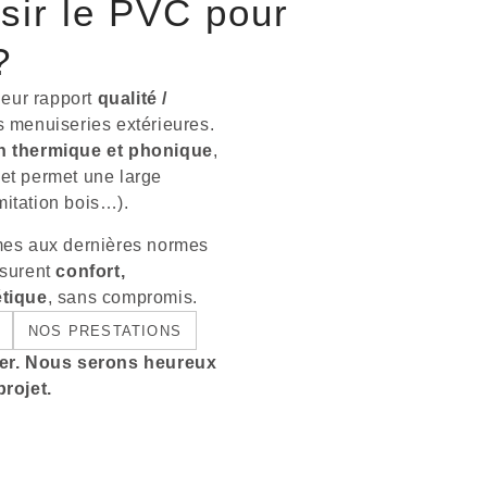
sir le PVC pour
?
leur rapport
qualité /
s menuiseries extérieures.
on thermique et phonique
,
, et permet une large
imitation bois…).
mes aux dernières normes
ssurent
confort,
étique
, sans compromis.
NOS PRESTATIONS
ter. Nous serons heureux
rojet.