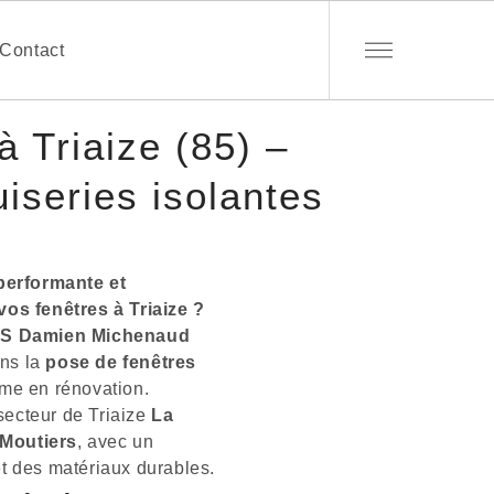
Contact
 Triaize (85) –
iseries isolantes
performante et
s fenêtres à Triaize ?
S Damien Michenaud
ans la
pose de fenêtres
me en rénovation.
secteur de Triaize
La
 Moutiers
, avec un
 des matériaux durables.