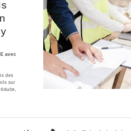
is
on
my
TE avec
t
ix des
eils sur
éduite,