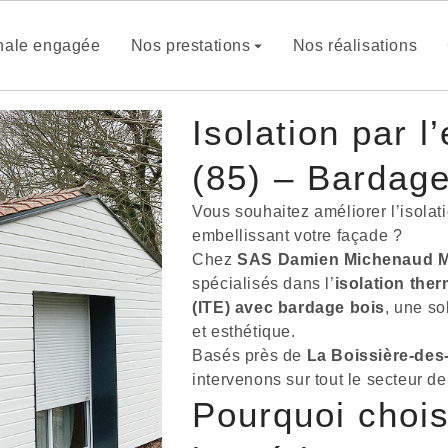
anale engagée
Nos prestations
Nos réalisations
Isolation par 
(85) – Bardag
Vous souhaitez améliorer l’isolat
embellissant votre façade ?
Chez
SAS Damien Michenaud M
spécialisés dans l’
isolation ther
(ITE) avec bardage bois
, une so
et esthétique.
Basés près de
La Boissière-de
intervenons sur tout le secteur 
Pourquoi choisi