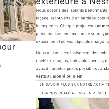
extérieure à Ne
Nous posons des isolants performants 
façade, recouverts d’un bardage bois r
intempéries. Chaque projet est
sur me
personnalisée en fonction de votre type
exposition et de vos objectifs énergéti
pour
Nous utilisons exclusivement des bois t
(mélèze, douglas, bois autoclavé…), du
t :
avec différentes poses possibles :
à cl
vertical, ajouré ou plein
.
EN SAVOIR PLUS SUR NOTRE ACTIVI
VOIR NOS RÉALISATIONS EN VENDÉE