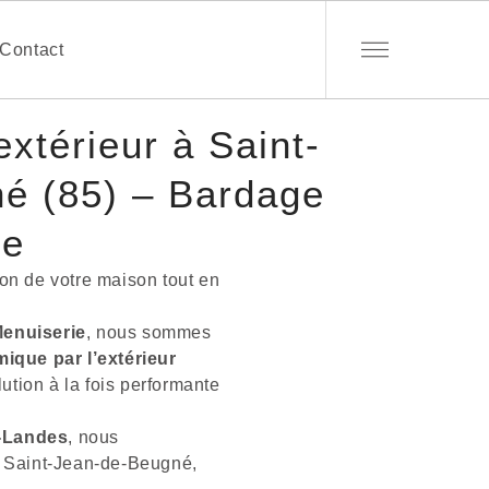
Contact
’extérieur à Saint-
é (85) – Bardage
re
ion de votre maison tout en
enuiserie
, nous sommes
mique par l’extérieur
lution à la fois performante
s-Landes
, nous
de Saint-Jean-de-Beugné,