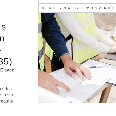
VOIR NOS RÉALISATIONS EN VENDÉE
is
on
-
85)
TE avec
t
ix des
eils sur
éduite,