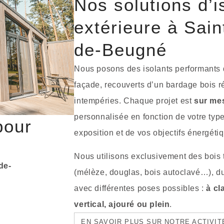
Nos solutions d’i
extérieure à Sain
de-Beugné
Nous posons des isolants performants 
façade, recouverts d’un bardage bois r
intempéries. Chaque projet est
sur me
personnalisée en fonction de votre type
pour
exposition et de vos objectifs énergéti
Nous utilisons exclusivement des bois t
de-
(mélèze, douglas, bois autoclavé…), du
avec différentes poses possibles :
à cl
vertical, ajouré ou plein
.
EN SAVOIR PLUS SUR NOTRE ACTIVI