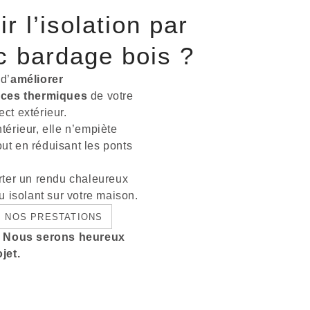
r l’isolation par
ec bardage bois ?
d’
améliorer
nces thermiques
de votre
ect extérieur.
ntérieur, elle n’empiète
out en réduisant les ponts
rter un rendu chaleureux
 isolant sur votre maison.
NOS PRESTATIONS
r. Nous serons heureux
jet.