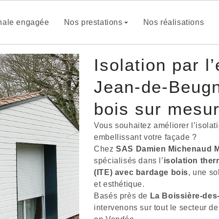
anale engagée
Nos prestations
Nos réalisations
Isolation par l
Jean-de-Beugn
bois sur mesu
Vous souhaitez améliorer l’isolat
embellissant votre façade ?
Chez
SAS Damien Michenaud M
spécialisés dans l’
isolation ther
(ITE) avec bardage bois
, une so
et esthétique.
Basés près de
La Boissière-de
intervenons sur tout le secteur 