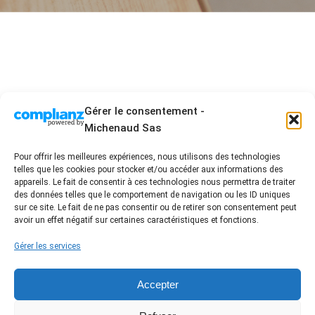
Gérer le consentement -
Michenaud Sas
Pour offrir les meilleures expériences, nous utilisons des technologies
telles que les cookies pour stocker et/ou accéder aux informations des
2 Allée Blaise Pascal - ZA les acacias 3 - 85430 La
appareils. Le fait de consentir à ces technologies nous permettra de traiter
Boissière des Landes
des données telles que le comportement de navigation ou les ID uniques
sur ce site. Le fait de ne pas consentir ou de retirer son consentement peut
02 51 94 01 96 - contact@damienmichenaud.fr
avoir un effet négatif sur certaines caractéristiques et fonctions.
Accueil
Entreprise artisanale engagée
Nos prestations
Nos réalisations
Gérer les services
FAQ / Conseil
Avis Clients
Contact
Nous suivre sur les réseaux
Accepter
Label certifié RGE /