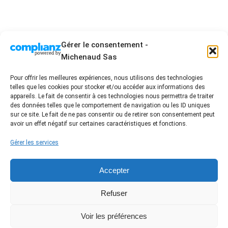
Gérer le consentement -
Michenaud Sas
Pour offrir les meilleures expériences, nous utilisons des technologies
telles que les cookies pour stocker et/ou accéder aux informations des
2 Allée Blaise Pascal - ZA les acacias 3 - 85430 La
appareils. Le fait de consentir à ces technologies nous permettra de traiter
Boissière des Landes
des données telles que le comportement de navigation ou les ID uniques
sur ce site. Le fait de ne pas consentir ou de retirer son consentement peut
02 51 94 01 96 - contact@damienmichenaud.fr
avoir un effet négatif sur certaines caractéristiques et fonctions.
Accueil
Entreprise artisanale engagée
Nos prestations
Nos réalisations
Gérer les services
FAQ / Conseil
Avis Clients
Contact
Nous suivre sur les réseaux
Accepter
Label certifié RGE /
Refuser
Partenaires
Voir les préférences
©
MENTIONS
POLITIQUE DE
CRÉÉ AVEC SOINS PAR
AD &