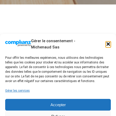
Gérer le consentement -
Michenaud Sas
Pour offrir les meilleures expériences, nous utilisons des technologies
telles que les cookies pour stocker et/ou accéder aux informations des
2 Allée Blaise Pascal - ZA les acacias 3 - 85430 La
appareils. Le fait de consentir à ces technologies nous permettra de traiter
Boissière des Landes
des données telles que le comportement de navigation ou les ID uniques
sur ce site. Le fait de ne pas consentir ou de retirer son consentement peut
02 51 94 01 96 - contact@damienmichenaud.fr
avoir un effet négatif sur certaines caractéristiques et fonctions.
Accueil
Entreprise artisanale engagée
Nos prestations
Nos réalisations
Gérer les services
FAQ / Conseil
Avis Clients
Contact
Nous suivre sur les réseaux
Accepter
Label certifié RGE /